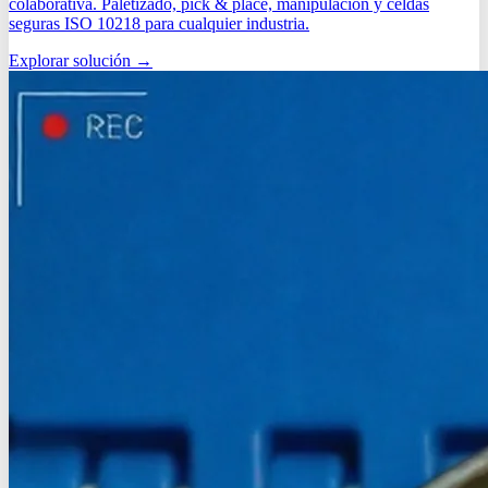
colaborativa. Paletizado, pick & place, manipulación y celdas
seguras ISO 10218 para cualquier industria.
Explorar solución
→