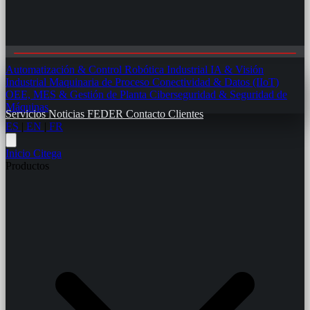
Automatización & Control
Robótica Industrial
IA & Visión
Industrial
Maquinaria de Proceso
Conectividad & Datos (IIoT)
OEE, MES & Gestión de Planta
Ciberseguridad & Seguridad de
Máquinas
Servicios
Noticias
FEDER
Contacto
Clientes
ES
|
EN
|
FR
Inicio
Citega
Productos