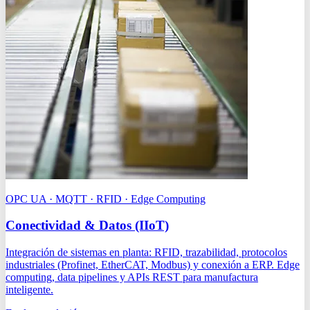
OPC UA · MQTT · RFID · Edge Computing
Conectividad & Datos (IIoT)
Integración de sistemas en planta: RFID, trazabilidad, protocolos
industriales (Profinet, EtherCAT, Modbus) y conexión a ERP. Edge
computing, data pipelines y APIs REST para manufactura
inteligente.