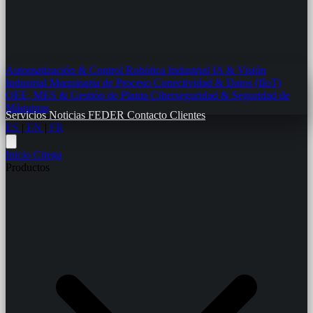
Automatización & Control
Robótica Industrial
IA & Visión
Industrial
Maquinaria de Proceso
Conectividad & Datos (IIoT)
OEE, MES & Gestión de Planta
Ciberseguridad & Seguridad de
Máquinas
Servicios
Noticias
FEDER
Contacto
Clientes
ES
|
EN
|
FR
Inicio
Citega
Productos