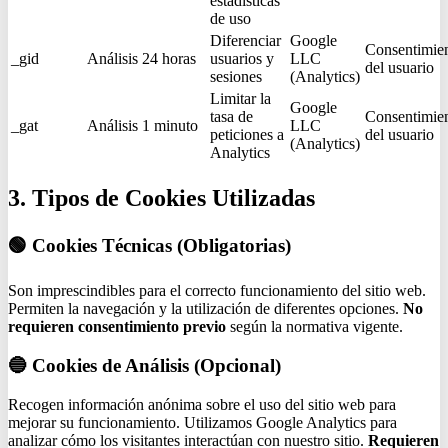
estadísticas
de uso
Diferenciar
Google
Consentimie
_gid
Análisis
24 horas
usuarios y
LLC
del usuario
sesiones
(Analytics)
Limitar la
Google
tasa de
Consentimie
_gat
Análisis
1 minuto
LLC
peticiones a
del usuario
(Analytics)
Analytics
3. Tipos de Cookies Utilizadas
🟢 Cookies Técnicas (Obligatorias)
Son imprescindibles para el correcto funcionamiento del sitio web.
Permiten la navegación y la utilización de diferentes opciones.
No
requieren consentimiento previo
según la normativa vigente.
🔵 Cookies de Análisis (Opcional)
Recogen información anónima sobre el uso del sitio web para
mejorar su funcionamiento. Utilizamos Google Analytics para
analizar cómo los visitantes interactúan con nuestro sitio.
Requieren