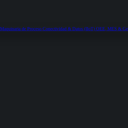
Maquinaria de Proceso
Conectividad & Datos (IIoT)
OEE, MES & Gest