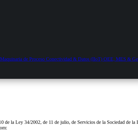
Maquinaria de Proceso
Conectividad & Datos (IIoT)
OEE, MES & Gest
10 de la Ley 34/2002, de 11 de julio, de Servicios de la Sociedad de l
com: