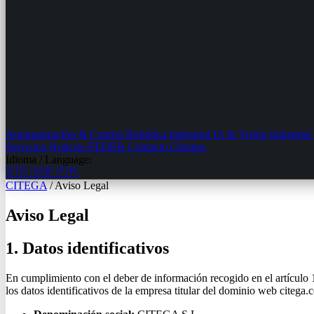
Automatización & Control
Robótica Industrial
IA & Visión Industrial
Servicios
Noticias
FEDER
Contacto
Clientes
Idioma / Language:
🇪🇸
🇬🇧
🇫🇷
CITEGA
/
Aviso Legal
Aviso Legal
1. Datos identificativos
En cumplimiento con el deber de información recogido en el artículo 
los datos identificativos de la empresa titular del dominio web citega.