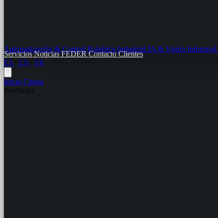
Automatización & Control
Robótica Industrial
IA & Visión Industrial
Servicios
Noticias
FEDER
Contacto
Clientes
ES
|
EN
|
FR
Inicio
Citega
Productos