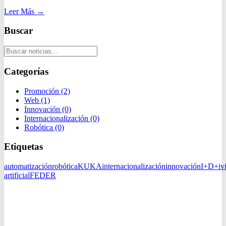
Leer Más
→
Buscar
Categorías
Promoción
(2)
Web
(1)
Innovación
(0)
Internacionalización
(0)
Robótica
(0)
Etiquetas
automatización
robótica
KUKA
internacionalización
innovación
I+D+i
v
artificial
FEDER