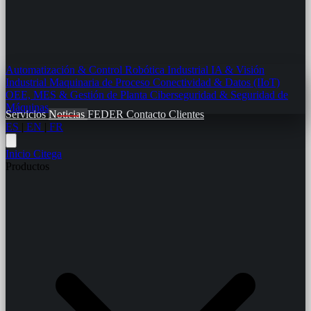
Automatización & Control
Robótica Industrial
IA & Visión
Industrial
Maquinaria de Proceso
Conectividad & Datos (IIoT)
OEE, MES & Gestión de Planta
Ciberseguridad & Seguridad de
Máquinas
Servicios
Noticias
FEDER
Contacto
Clientes
ES
|
EN
|
FR
Inicio
Citega
Productos