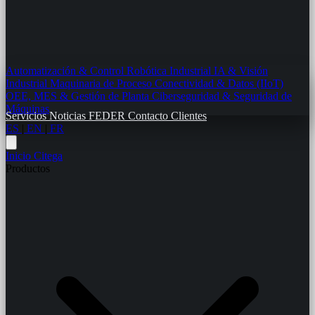
Automatización & Control
Robótica Industrial
IA & Visión
Industrial
Maquinaria de Proceso
Conectividad & Datos (IIoT)
OEE, MES & Gestión de Planta
Ciberseguridad & Seguridad de
Máquinas
Servicios
Noticias
FEDER
Contacto
Clientes
ES
|
EN
|
FR
Inicio
Citega
Productos