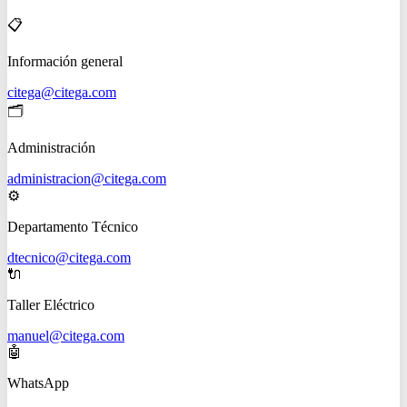
📋
Información general
citega@citega.com
🗂️
Administración
administracion@citega.com
⚙️
Departamento Técnico
dtecnico@citega.com
🔌
Taller Eléctrico
manuel@citega.com
🤖
WhatsApp